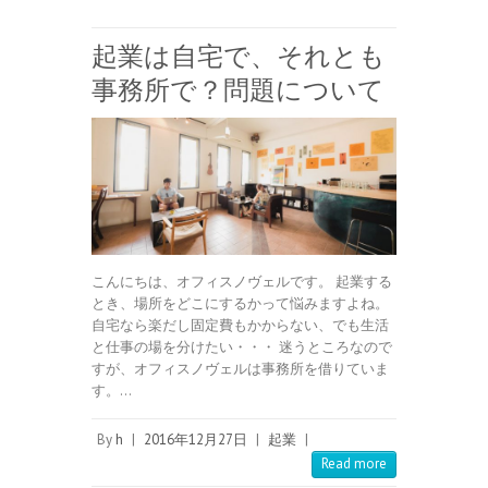
起業は自宅で、それとも
事務所で？問題について
こんにちは、オフィスノヴェルです。 起業する
とき、場所をどこにするかって悩みますよね。
自宅なら楽だし固定費もかからない、でも生活
と仕事の場を分けたい・・・ 迷うところなので
すが、オフィスノヴェルは事務所を借りていま
す。…
By
h
|
2016年12月27日
|
起業
|
Read more