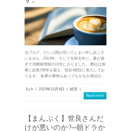
当ブログ、だいぶ間が空いてしまい申し訳ござ
いません…2019年、そして令和元年に。夏が過
ぎて消費税増税の10月に入りました。 弊社は無
事に起業3周年を迎え、現在4期目に突入してお
ります。 私事の事情もあってなかなか発信が…
By
h
|
2019年10月4日
|
経営
|
Read more
【まんぷく】世良さんだ
けが悪いのか?─朝ドラか