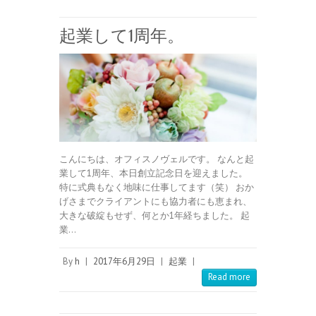
起業して1周年。
こんにちは、オフィスノヴェルです。 なんと起
業して1周年、本日創立記念日を迎えました。
特に式典もなく地味に仕事してます（笑） おか
げさまでクライアントにも協力者にも恵まれ、
大きな破綻もせず、何とか1年経ちました。 起
業…
By
h
|
2017年6月29日
|
起業
|
Read more