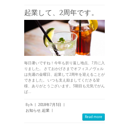
起業して、2周年です。
毎日暑いですね！今年も折り返し地点、7月に入
りました。 さておかげさまでオフィスノヴェル
は先週の金曜日、起業して2周年を迎えることが
できました。 いつも支え励ましてくださる皆
様、ありがとうございます。3期目も元気でがん
ば…
By
h
|
2018年7月3日
|
お知らせ
,
起業
|
Read more